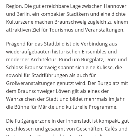
Veranstaltungserlebnis zu integrieren.
Region. Die gut erreichbare Lage zwischen Hannover
Kulturstadt mit breiter Bühne Braunschweig
und Berlin, ein kompakter Stadtkern und eine dichte
verfügt über eine vielfältige
Kulturszene machen Braunschweig zugleich zu einem
Kulturlandschaft. Das Staatstheater
attraktiven Ziel für Tourismus und Veranstaltungen.
Braunschweig steht mit Oper, Schauspiel
und Tanz für ein breites Repertoire und zieht
Prägend für das Stadtbild ist die Verbindung aus
Publikum aus der ganzen Region an. Ergänzt
wiederaufgebauten historischen Ensembles und
wird das…
moderner Architektur. Rund um Burgplatz, Dom und
Schloss Braunschweig spannt sich eine Kulisse, die
sowohl für Stadtführungen als auch für
Großveranstaltungen genutzt wird. Der Burgplatz mit
dem Braunschweiger Löwen gilt als eines der
Wahrzeichen der Stadt und bildet mehrmals im Jahr
die Bühne für Märkte und kulturelle Programme.
Die Fußgängerzone in der Innenstadt ist kompakt, gut
erschlossen und gesäumt von Geschäften, Cafés und