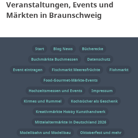
Veranstaltungen, Events und
Märkten in Braunschweig
Start
Blog News
Bücherecke
Buchmärkte Buchmessen
Datenschutz
Event eintragen
Fischmarkt Meeresfrüchte
Flohmarkt
Food-Gourmet-Märkte-Events
Hochzeitsmessen und Events
Impressum
Kirmes und Rummel
Kochbücher als Geschenk
Kreativmärkte Hobby Kunsthandwerk
Mittelaltermärkte in Deutschland 2026
Modellbahn und Modellbau
Oktoberfest und mehr