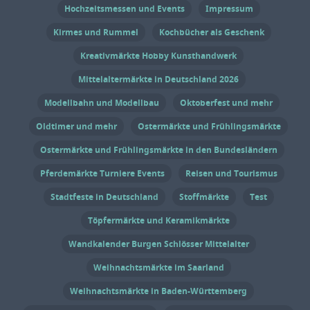
Hochzeitsmessen und Events
Impressum
außerdem der „Burghof Tango X“, die
Performance „Haltung“ und die
Kirmes und Rummel
Kochbücher als Geschenk
Benefizabschiedsgala ins Programm.
Kreativmärkte Hobby Kunsthandwerk
Während die Genovevaburg restauriert
Mittelaltermärkte in Deutschland 2026
wird, ziehen die Burgfestspiele
vorübergehend auf den Vorplatz der Herz-
Modellbahn und Modellbau
Oktoberfest und mehr
Jesu-Kirche – mitten in die Stadt, mitten
Oldtimer und mehr
Ostermärkte und Frühlingsmärkte
ins Leben. Bild: KI generiert Anzeige
Ostermärkte und Frühlingsmärkte in den Bundesländern
Termine und Öffnungszeiten
Burgfestspiele Mayen 2026 23. Mai bis 30.
Pferdemärkte Turniere Events
Reisen und Tourismus
August 2026 Eintritt Tickets kosten
Stadtfeste in Deutschland
Stoffmärkte
Test
beispielsweise 15 Euro für das
Töpfermärkte und Keramikmärkte
Familienstück, 28 Euro für reguläre
Wandkalender Burgen Schlösser Mittelalter
Produktionen auf der Kleinen Bühne und
– abhängig von Wochentag und
Weihnachtsmärkte im Saarland
Sitzplatzkategorie – bis zu 46 Euro für die
Weihnachtsmärkte in Baden-Württemberg
großen Inszenierungen. Ermäßigungen