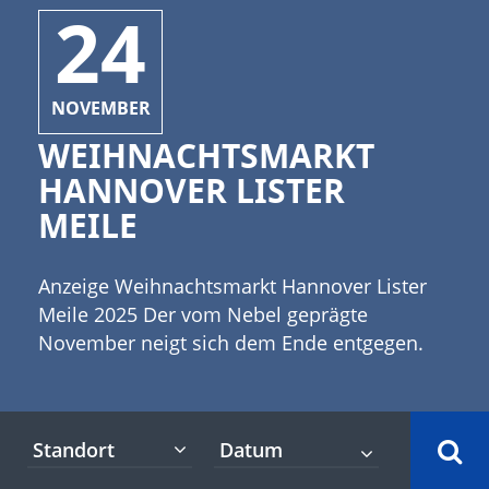
24
NOVEMBER
WEIHNACHTSMARKT
HANNOVER LISTER
MEILE
Anzeige Weihnachtsmarkt Hannover Lister
Meile 2025 Der vom Nebel geprägte
November neigt sich dem Ende entgegen.
Der Spätherbst bereitet sich darauf vor, das
Zepter der Jahreszeiten an den Winter zu
übergeben. [caption id="attachment_9921"
Standort
align="alignleft" width="335"] (c)Romolo
Tavani - stock.adobe.com[/caption] Erste