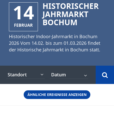
14
HISTORISCHER
JAHRMARKT
BOCHUM
FEBRUAR
Historischer Indoor-Jahrmarkt in Bochum
2026 Vom 14.02. bis zum 01.03.2026 findet
der Historische Jahrmarkt in Bochum statt.
Er gilt als Europas größter historischer
Indoor-Jahrmarkt und bietet einzigartigen
Jahrmarktspaß für die ganze Familie. Das
Standort
bunt bemalte Pferdekarussell aus dem Jahr
1885, das Spiegelkabinett oder die Berg- und
Talbahn aus den 1930er Jahren sind nur
ÄHNLICHE EREIGNISSE ANZEIGEN
einige der unglaublichen Attraktionen auf
dem Historischen Jahrmarkt in Bochum.
Lasst Euch auf eine Zeitreise mitnehmen