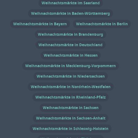
– abhängig von Wochentag und
Weihnachtsmärkte im Saarland
Sitzplatzkategorie – bis zu 46 Euro für die
Weihnachtsmärkte in Baden-Württemberg
großen Inszenierungen. Ermäßigungen
Weihnachtsmärkte in Bayern
Weihnachtsmärkte in Berlin
sind für verschiedene Besuchergruppen
erhältlich. Weitere Informationen zu
Weihnachtsmärkte in Brandenburg
Preisen und Ticketkauf […]
Weihnachtsmärkte in Deutschland
Weihnachtsmärkte in Hessen
Weihnachtsmärkte in Mecklenburg-Vorpommern
Weihnachtsmärkte in Niedersachsen
Weihnachtsmärkte in Nordrhein-Westfalen
Weihnachtsmärkte in Rheinland-Pfalz
Weihnachtsmärkte in Sachsen
Weihnachtsmärkte in Sachsen-Anhalt
Weihnachtsmärkte in Schleswig-Holstein