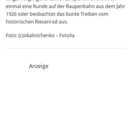
die unbegrenzte Nutzung aller
einmal eine Runde auf der Raupenbahn aus dem Jahr
Fahrgeschäfte! Veranstaltungsort
1926 oder beobachtet das bunte Treiben vom
Historischer Jahrmarkt Bochum 2026
historischen Riesenrad aus.
Jahrhunderthalle Bochum An der
Jahrhunderthalle 1 D-44793 Bochum Telefon:
Foto: (c)okalinichenko – Fotolia
+49 234 3693-100 Email:
info@jahrhunderthalle-bochum.de
Deutschland, NRW Website der
Veranstaltung [rule type="basic"] Werbung
Anzeige
[rule type="basic"]