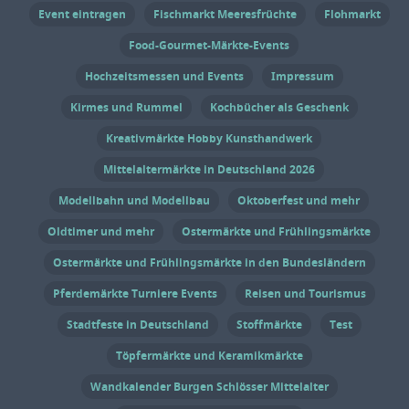
Bürgerbühnenprojekt „Sterngarten“ für
Event eintragen
Fischmarkt Meeresfrüchte
Flohmarkt
intensive Theaterabende. Bewegung und
Food-Gourmet-Märkte-Events
sommerliches Platzgefühl bringen
Hochzeitsmessen und Events
Impressum
außerdem der „Burghof Tango X“, die
Performance „Haltung“ und die
Kirmes und Rummel
Kochbücher als Geschenk
Benefizabschiedsgala ins Programm.
Kreativmärkte Hobby Kunsthandwerk
Während die Genovevaburg restauriert
Mittelaltermärkte in Deutschland 2026
wird, ziehen die Burgfestspiele
vorübergehend auf den Vorplatz der Herz-
Modellbahn und Modellbau
Oktoberfest und mehr
Jesu-Kirche – mitten in die Stadt, mitten
Oldtimer und mehr
Ostermärkte und Frühlingsmärkte
ins Leben. Bild: KI generiert Anzeige
Ostermärkte und Frühlingsmärkte in den Bundesländern
Termine und Öffnungszeiten
Burgfestspiele Mayen 2026 23. Mai bis 30.
Pferdemärkte Turniere Events
Reisen und Tourismus
August 2026 Eintritt Tickets kosten
Stadtfeste in Deutschland
Stoffmärkte
Test
beispielsweise 15 Euro für das
Töpfermärkte und Keramikmärkte
Familienstück, 28 Euro für reguläre
Wandkalender Burgen Schlösser Mittelalter
Produktionen auf der Kleinen Bühne und