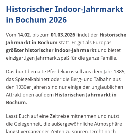
und nutzt die Gelegenheit, die
Historischer Indoor-Jahrmarkt
außergewöhnliche Atmosphäre längst
vergangener Zeiten zu spüren. Dreht noch
in Bochum 2026
einmal eine Runde auf der Raupenbahn aus
dem Jahr 1926 oder beobachtet das bunte
Vom
14.02.
bis zum
01.03.2026
findet der
Historische
Treiben vom historischen Riesenrad aus.
Jahrmarkt in Bochum
statt. Er gilt als Europas
Foto: (c)okalinichenko - Fotolia [rule
größter historischer Indoor-Jahrmarkt
und bietet
type="basic"] Anzeige Termine und
einzigartigen Jahrmarktspaß für die ganze Familie.
Öffnungszeiten Historischer Jahrmarkt
Bochum 2026 14.02. - 01.03.2026
Das bunt bemalte Pferdekarussell aus dem Jahr 1885,
Historischer Jahrmarkt: 21.-22.02. &
das Spiegelkabinett oder die Berg- und Talbahn aus
27.02.-01.03.26 | Fr 16:00-21:00 | Sa-So
den 1930er Jahren sind nur einige der unglaublichen
11:00-19:00 Uhr Steampunk im Rahmen des
Attraktionen auf dem
Historischen Jahrmarkt in
Historischen Jahrmarktes: 14.-15.02.26 |
Bochum.
11:00-19:00 Uhr Rock'n'Roll anne
Lasst Euch auf eine Zeitreise mitnehmen und nutzt
Raupe: 20.02.26 | 16:00-01:00 Uhr Tickets
die Gelegenheit, die außergewöhnliche Atmosphäre
online kaufen Der Eintrittspreis beinhaltet
längst vergangener Zeiten zu spüren. Dreht noch