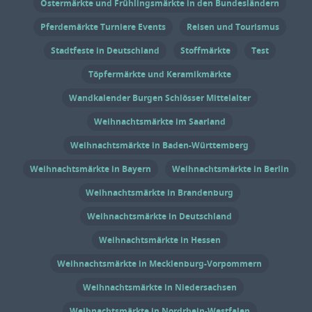
Ostermärkte und Frühlingsmärkte in den Bundesländern
Termine und Öffnungszeiten
Burgfestspiele Mayen 2026 23. Mai bis 30.
Pferdemärkte Turniere Events
Reisen und Tourismus
August 2026 Eintritt Tickets kosten
Stadtfeste in Deutschland
Stoffmärkte
Test
beispielsweise 15 Euro für das
Töpfermärkte und Keramikmärkte
Familienstück, 28 Euro für reguläre
Wandkalender Burgen Schlösser Mittelalter
Produktionen auf der Kleinen Bühne und
– abhängig von Wochentag und
Weihnachtsmärkte im Saarland
Sitzplatzkategorie – bis zu 46 Euro für die
Weihnachtsmärkte in Baden-Württemberg
großen Inszenierungen. Ermäßigungen
Weihnachtsmärkte in Bayern
Weihnachtsmärkte in Berlin
sind für verschiedene Besuchergruppen
erhältlich. Weitere Informationen zu
Weihnachtsmärkte in Brandenburg
Preisen und Ticketkauf […]
Weihnachtsmärkte in Deutschland
Weihnachtsmärkte in Hessen
Weihnachtsmärkte in Mecklenburg-Vorpommern
Weihnachtsmärkte in Niedersachsen
Weihnachtsmärkte in Nordrhein-Westfalen