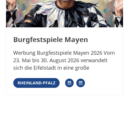
Burgfestspiele Mayen
Werbung Burgfestspiele Mayen 2026 Vom
23. Mai bis 30. August 2026 verwandelt
sich die Eifelstadt in eine große
sommerliche Theaterkulisse. Die
Burgfestspiele Mayen zählen zu den
RHEINLAND-PFALZ
traditionsreichsten Freilichttheatern in
Rheinland-Pfalz. Das Programm reicht
von Schauspiel und Musiktheater bis zu
Comedy und Lesungen. Auf der
Hauptbühne warten „Die Bremer
Stadtmusikanten“ vom 31. Mai bis 13.