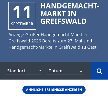
11
HANDGEMACHT-
MARKT IN
GREIFSWALD
SEPTEMBER
Anzeige Großer Handgemacht-Markt in
Greifswald 2026 Bereits zum 27. Mal sind
Handgemacht-Märkte in Greifswald zu Gast,
wieder auf dem Marktplatz. Mit dabei sind
etwa 65 professionell arbeitende Künstler,
Kunsthandwerker und Spezialitätenanbieter,
Standort
die aus der Region, aber auch aus der
gesamten Bundesrepublik nach Greifswald
kommen. Eine kleine Marktgastronomie lädt
ÄHNLICHE EREIGNISSE ANZEIGEN
zum Verweilen ein. [rule type="basic"]
Anzeige Termine und Öffnungszeiten
Handgemacht-Markt in Greifswald 2026 17. -